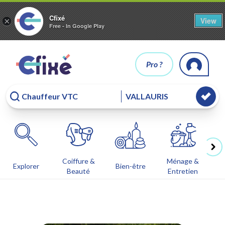
Cfixé
View
×
Free - In Google Play
Pro ?
Coiffure &
Ménage &
Co
Explorer
Bien-être
Beauté
Entretien