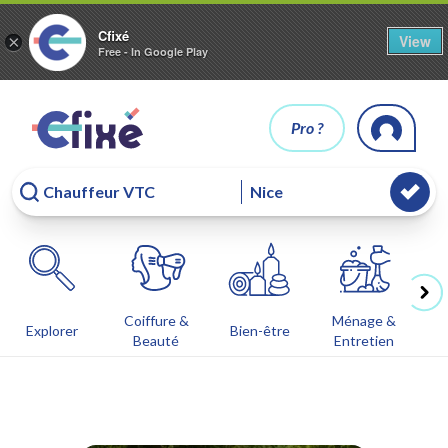
Cfixé
View
×
Free - In Google Play
Pro ?
Coiffure &
Ménage &
Co
Explorer
Bien-être
Beauté
Entretien