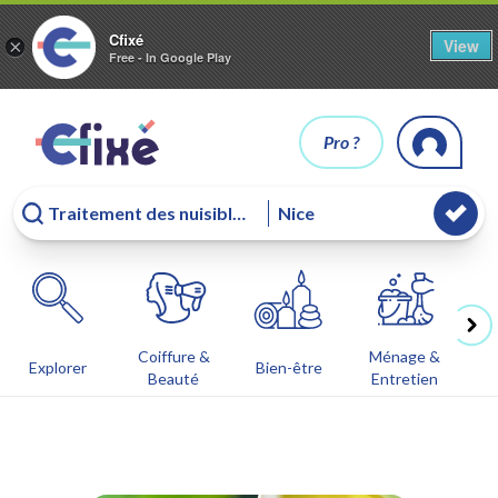
Cfixé
View
×
Free - In Google Play
Pro ?
Coiffure &
Ménage &
Co
Explorer
Bien-être
Beauté
Entretien