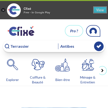
Cfixé
View
×
Free - In Google Play
Pro ?
Coiffure &
Ménage &
Co
Explorer
Bien-être
Beauté
Entretien