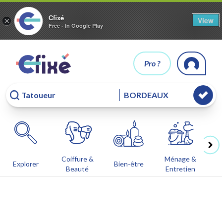
Cfixé
View
×
Free - In Google Play
Pro ?
Coiffure &
Ménage &
Co
Explorer
Bien-être
Beauté
Entretien