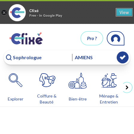
Cfixé
View
×
Free - In Google Play
Pro ?
Coiffure &
Ménage &
Co
Explorer
Bien-être
Beauté
Entretien