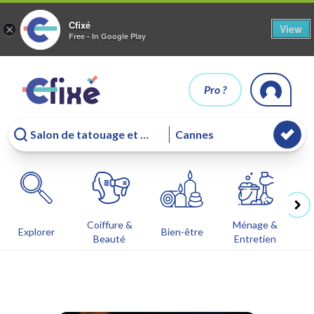
Cfixé
View
×
Free - In Google Play
Pro ?
Coiffure &
Ménage &
Co
Explorer
Bien-être
Beauté
Entretien