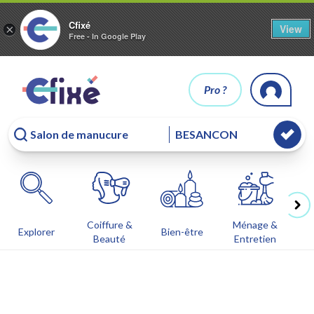
Cfixé
View
×
Free - In Google Play
Pro ?
Coiffure &
Ménage &
Co
Explorer
Bien-être
Beauté
Entretien