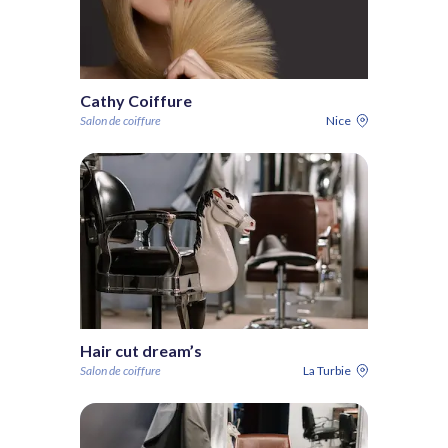
Cathy Coiffure
Salon de coiffure
Nice
Hair cut dream’s
Salon de coiffure
La Turbie