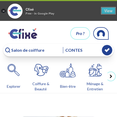
Cfixé
View
×
Free - In Google Play
Pro ?
Coiffure &
Ménage &
Co
Explorer
Bien-être
Beauté
Entretien