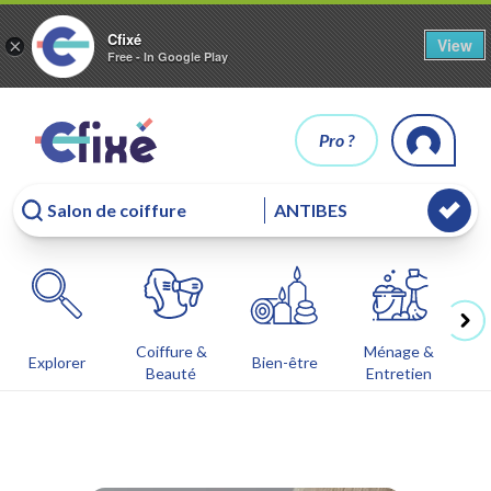
Cfixé
View
×
Free - In Google Play
Pro ?
Coiffure &
Ménage &
Co
Explorer
Bien-être
Beauté
Entretien