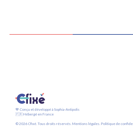
💙 Conçu et développé à Sophia-Antipolis
🇫🇷 Hébergé en France
©
2026
Cfixé. Tous droits réservés.
Mentions légales.
Politique de confiden