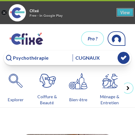
Cfixé
View
×
Free - In Google Play
Pro ?
Coiffure &
Ménage &
Co
Explorer
Bien-être
Beauté
Entretien