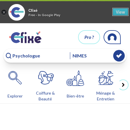
Cfixé
View
×
Free - In Google Play
Pro ?
Coiffure &
Ménage &
Co
Explorer
Bien-être
Beauté
Entretien