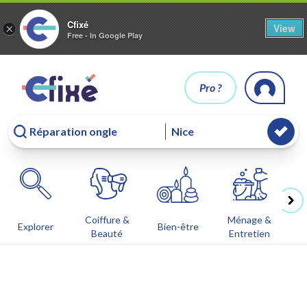
Cfixé
View
×
Free - In Google Play
Pro ?
Coiffure &
Ménage &
Co
Explorer
Bien-être
Beauté
Entretien