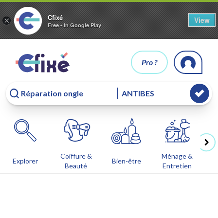
Cfixé
View
×
Free - In Google Play
Pro ?
Coiffure &
Ménage &
Co
Explorer
Bien-être
Beauté
Entretien