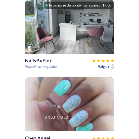
Prochaine disponibilité :
samedi 17:05
NailsByFior
Prothésiste ongulaire
Balgau
Chez Angel