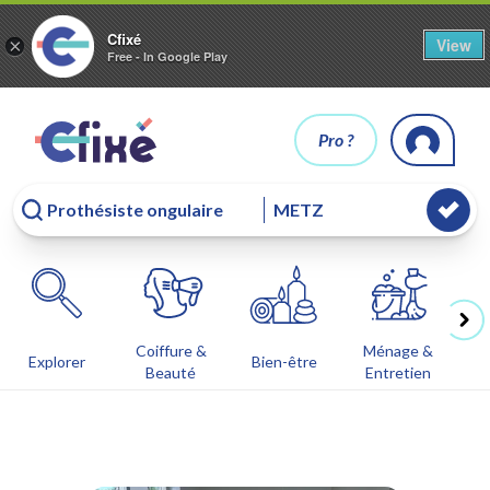
Cfixé
View
×
Free - In Google Play
Pro ?
Coiffure &
Ménage &
Co
Explorer
Bien-être
Beauté
Entretien