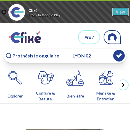
Cfixé
View
×
Free - In Google Play
Pro ?
Coiffure &
Ménage &
Co
Explorer
Bien-être
Beauté
Entretien