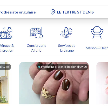
Ménage &
Conciergerie
Services de
Maison & Déc
Entretien
Airbnb
jardinage
ui 12:55
Prochaine disponibilité :
lundi 09:00