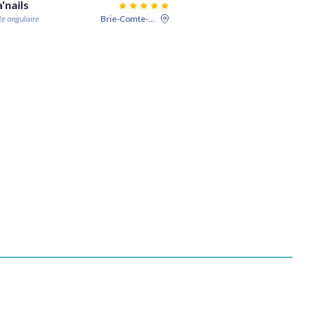
'nails
te ongulaire
Brie-Comte-Robert