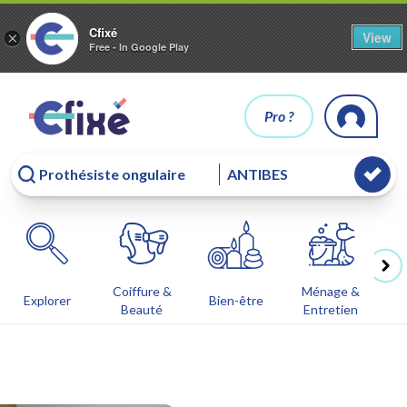
Cfixé
View
×
Free - In Google Play
Pro ?
Coiffure &
Ménage &
Co
Explorer
Bien-être
Beauté
Entretien