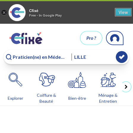
Cfixé
View
×
Free - In Google Play
Pro ?
Coiffure &
Ménage &
Co
Explorer
Bien-être
Beauté
Entretien