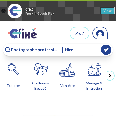
Cfixé
View
×
Free - In Google Play
Pro ?
Coiffure &
Ménage &
Co
Explorer
Bien-être
Beauté
Entretien