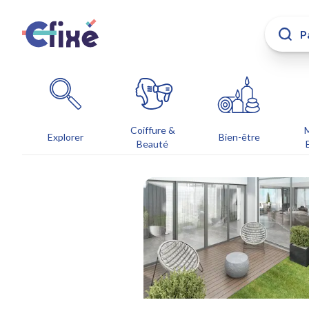
Coiffure &
Explorer
Bien-être
Beauté