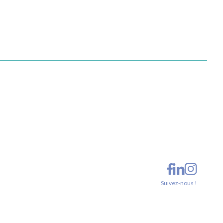
Suivez-nous !