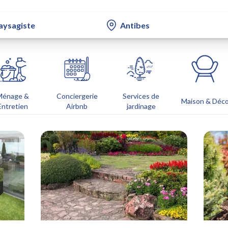
Ménage &
Conciergerie
Services de
Maison & Déc
Entretien
Airbnb
jardinage