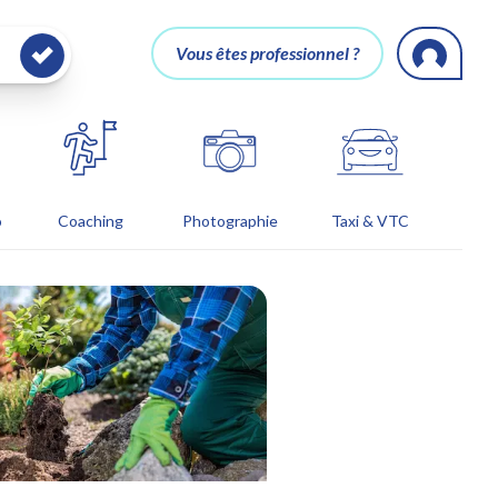
Vous êtes professionnel ?
o
Coaching
Photographie
Taxi & VTC