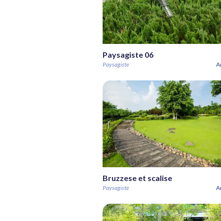
Paysagiste 06
Paysagiste
A
Bruzzese et scalise
Paysagiste
A