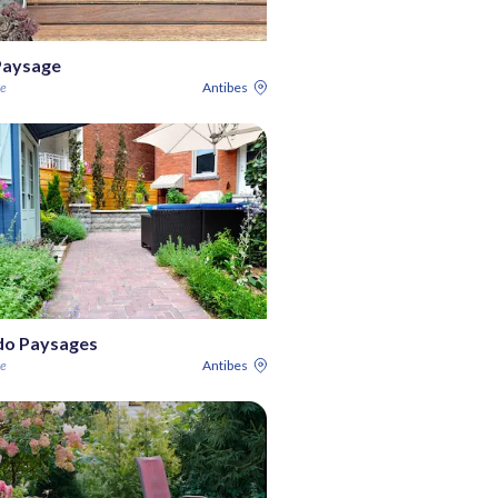
Paysage
te
Antibes
do Paysages
te
Antibes