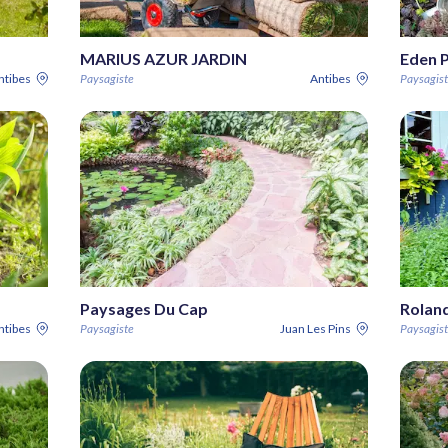
MARIUS AZUR JARDIN
Eden 
ntibes
Paysagiste
Antibes
Paysagis
Paysages Du Cap
Rolan
ntibes
Paysagiste
Juan Les Pins
Paysagis