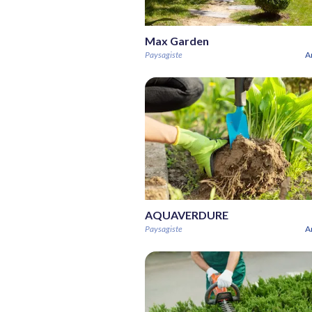
Max Garden
Paysagiste
A
AQUAVERDURE
Paysagiste
A