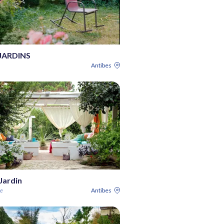
JARDINS
Antibes
Jardin
te
Antibes