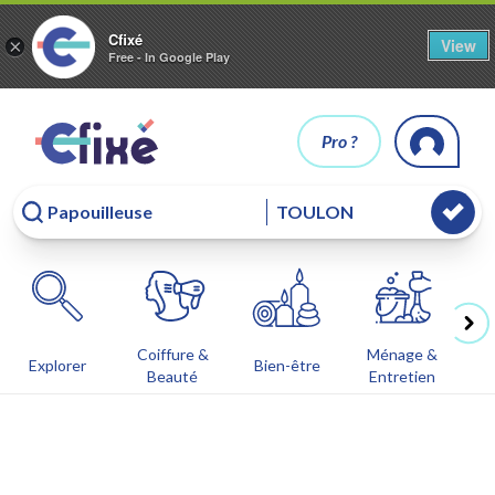
Cfixé
View
×
Free - In Google Play
Pro ?
Coiffure &
Ménage &
Co
Explorer
Bien-être
Beauté
Entretien