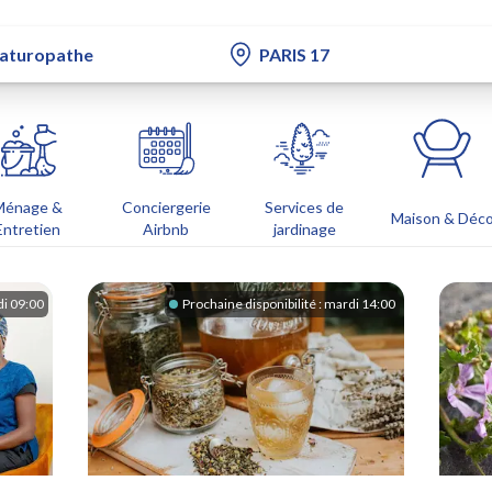
Ménage &
Conciergerie
Services de
Maison & Déc
Entretien
Airbnb
jardinage
di 09:00
Prochaine disponibilité :
mardi 14:00