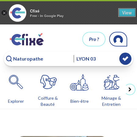
Cfixé
View
×
Free - In Google Play
Pro ?
Coiffure &
Ménage &
Co
Explorer
Bien-être
Beauté
Entretien