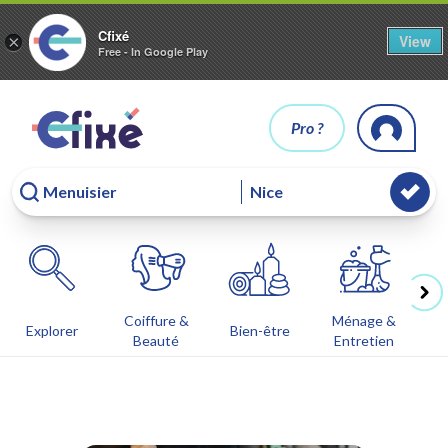
Cfixé
View
×
Free - In Google Play
Pro ?
Coiffure &
Ménage &
Co
Explorer
Bien-être
Beauté
Entretien