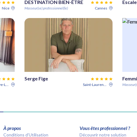
DESTINATION BIEN-ÊTRE
Escale
Nice
Masseur(se) professionnel(le)
Cannes
Serge Fige
Femmi
Villeneuve-Loubet
Saint-Laurent-du-Var
Masseur(s
À propos
Vous êtes professionnel ?
Conditions d’Utilisation
Découvrir notre solution