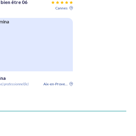
 bien être 06
Cannes
na
e) professionnel(le)
Aix-en-Provence