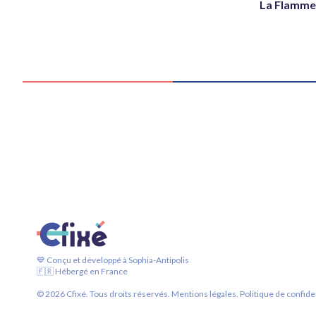
La Flamme 
💙 Conçu et développé à Sophia-Antipolis
🇫🇷 Hébergé en France
©
2026
Cfixé. Tous droits réservés.
Mentions légales.
Politique de confiden