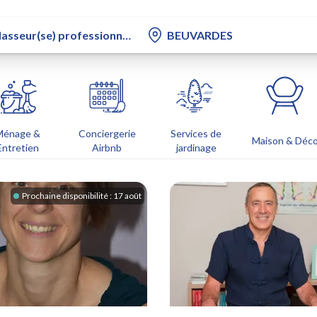
Ménage &
Conciergerie
Services de
Maison & Déc
Entretien
Airbnb
jardinage
Prochaine disponibilité :
17 août