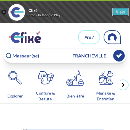
Cfixé
View
×
Free - In Google Play
Pro ?
Coiffure &
Ménage &
Co
Explorer
Bien-être
Beauté
Entretien