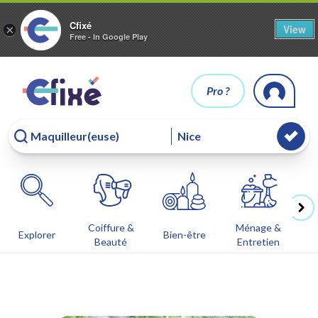
Cfixé
View
×
Free - In Google Play
Pro ?
Coiffure &
Ménage &
Co
Explorer
Bien-être
Beauté
Entretien