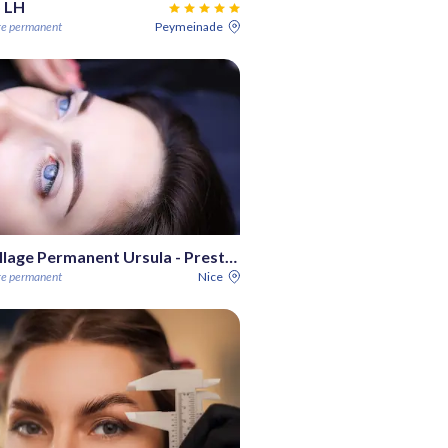
o LH
ge permanent
Peymeinade
Maquillage Permanent Ursula - Prestige Make-Up
ge permanent
Nice