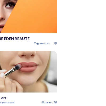
RE EDEN BEAUTE
Cagnes-sur-Mer
'art
ge permanent
Blausasc