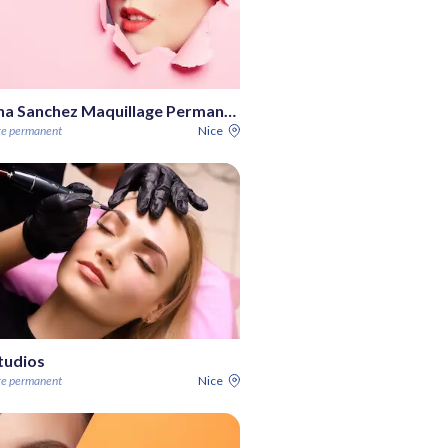
Johanna Sanchez Maquillage Permanent
ge permanent
Nice
tudios
ge permanent
Nice