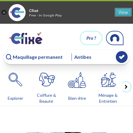
Cfixé
View
×
Free - In Google Play
Pro ?
Coiffure &
Ménage &
Co
Explorer
Bien-être
Beauté
Entretien