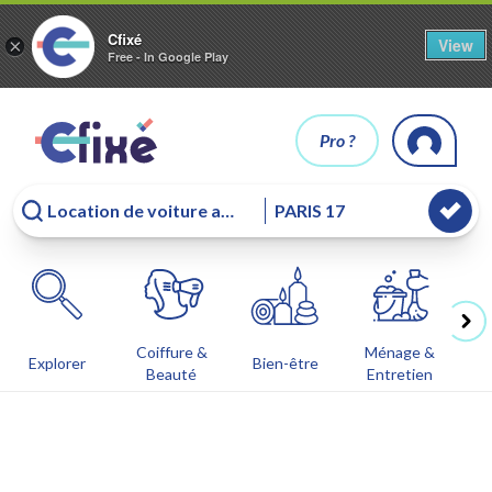
Cfixé
View
×
Free - In Google Play
Pro ?
Coiffure &
Ménage &
Co
Explorer
Bien-être
Beauté
Entretien