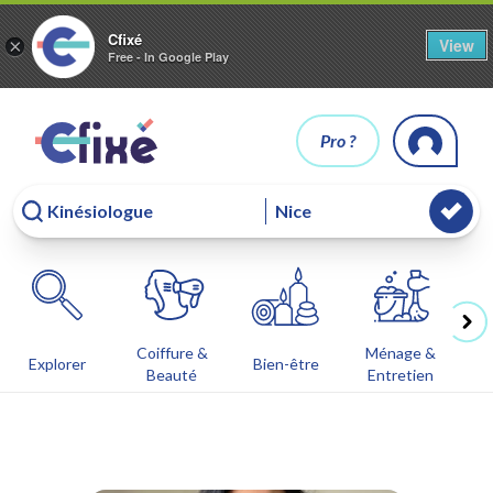
Cfixé
View
×
Free - In Google Play
Pro ?
Coiffure &
Ménage &
Co
Explorer
Bien-être
Beauté
Entretien