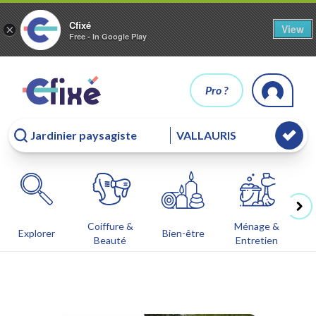
Cfixé
View
×
Free - In Google Play
Pro ?
Coiffure &
Ménage &
Co
Explorer
Bien-être
Beauté
Entretien