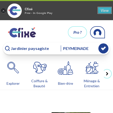
Cfixé
View
×
Free - In Google Play
Pro ?
Coiffure &
Ménage &
Co
Explorer
Bien-être
Beauté
Entretien