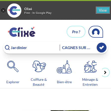
Cfixé
View
×
Free - In Google Play
Pro ?
Coiffure &
Ménage &
Co
Explorer
Bien-être
Beauté
Entretien