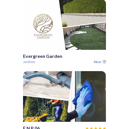
Evergreen Garden
Jardinier
Nice
E N P 06