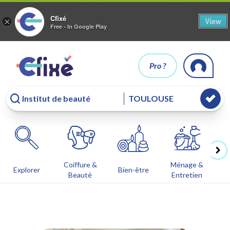
Cfixé
View
×
Free - In Google Play
Pro ?
Coiffure &
Ménage &
Co
Explorer
Bien-être
Beauté
Entretien