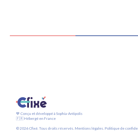
💙 Conçu et développé à Sophia-Antipolis
🇫🇷 Hébergé en France
©
2026
Cfixé. Tous droits réservés.
Mentions légales.
Politique de confiden