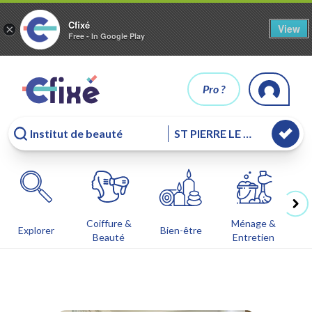
Cfixé
View
×
Free - In Google Play
Pro ?
Coiffure &
Ménage &
Co
Explorer
Bien-être
Beauté
Entretien