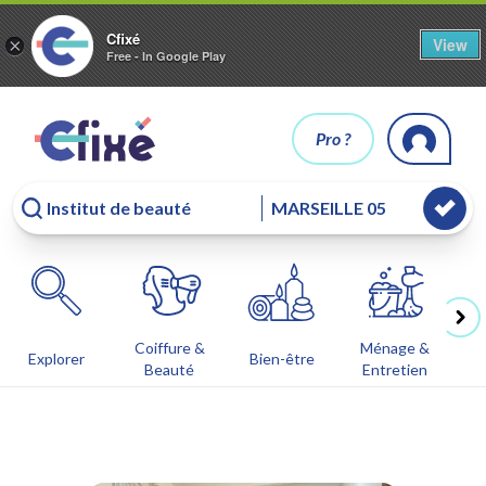
Cfixé
View
×
Free - In Google Play
Pro ?
Coiffure &
Ménage &
Co
Explorer
Bien-être
Beauté
Entretien