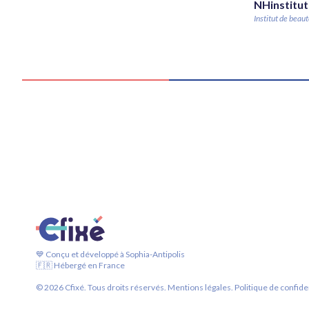
NHinstitut
Institut de beau
💙 Conçu et développé à Sophia-Antipolis
🇫🇷 Hébergé en France
©
2026
Cfixé. Tous droits réservés.
Mentions légales.
Politique de confiden