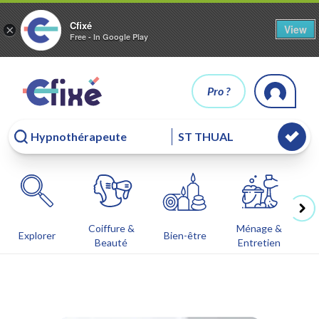
Cfixé
View
×
Free - In Google Play
Pro ?
Coiffure &
Ménage &
Co
Explorer
Bien-être
Beauté
Entretien