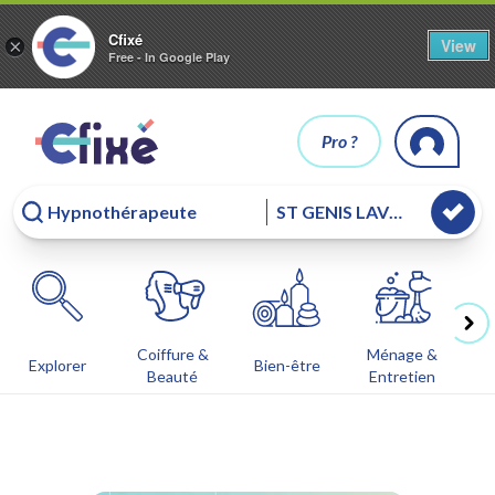
Cfixé
View
×
Free - In Google Play
Pro ?
Coiffure &
Ménage &
Co
Explorer
Bien-être
Beauté
Entretien