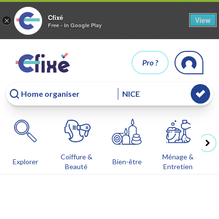
Cfixé
View
×
Free - In Google Play
Pro ?
Coiffure &
Ménage &
Co
Explorer
Bien-être
Beauté
Entretien