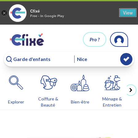
Cfixé
View
×
Free - In Google Play
Pro ?
Coiffure &
Ménage &
Co
Explorer
Bien-être
Beauté
Entretien