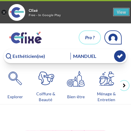
Cfixé
View
×
Free - In Google Play
Pro ?
Coiffure &
Ménage &
Co
Explorer
Bien-être
Beauté
Entretien