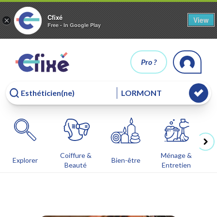
Cfixé
View
×
Free - In Google Play
Pro ?
Coiffure &
Ménage &
Co
Explorer
Bien-être
Beauté
Entretien