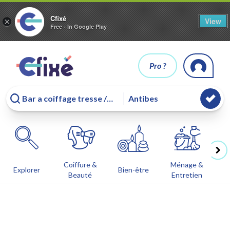
Cfixé
View
×
Free - In Google Play
Pro ?
Coiffure &
Ménage &
Co
Explorer
Bien-être
Beauté
Entretien