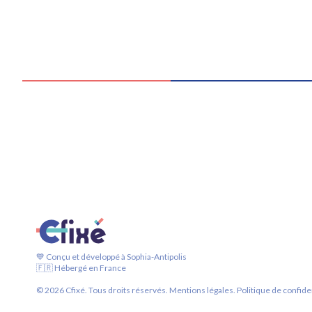
💙 Conçu et développé à Sophia-Antipolis
🇫🇷 Hébergé en France
©
2026
Cfixé. Tous droits réservés.
Mentions légales.
Politique de confiden