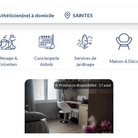
Ménage &
Conciergerie
Services de
Maison & Déc
Entretien
Airbnb
jardinage
Prochaine disponibilité :
17 août